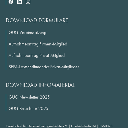
Working Groups
50th Anniversary
DOWNLOAD FORMULARE
International Network
Research
GUG Vereinssatzung
Research Fields
Aufnahmeantrag Firmen-Mitglied
NS Research
Aufnahmeantrag Privat-Mitglied
Publications
SEPA-Lastschriftmandat Privat-Mitglieder
Journal of Business History
Archives
DOWNLOAD INFOMATERIAL
Scientific Symposia
Services
GUG Newsletter 2025
Teilnehmen#OeffentlicheVortragsveranstaltung
GUG Broschüre 2025
Events
Online Services
Gesellschaft für Unternehmensgeschichte e.V. | Friedrichstraße 34 | D-60323