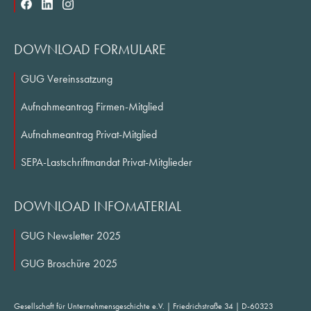
Working Groups
50th Anniversary
DOWNLOAD FORMULARE
International Network
Research
GUG Vereinssatzung
Research Fields
Aufnahmeantrag Firmen-Mitglied
NS Research
Aufnahmeantrag Privat-Mitglied
Publications
SEPA-Lastschriftmandat Privat-Mitglieder
Journal of Business History
Archives
DOWNLOAD INFOMATERIAL
Scientific Symposia
Services
GUG Newsletter 2025
Teilnehmen#OeffentlicheVortragsveranstaltung
GUG Broschüre 2025
Events
Online Services
Gesellschaft für Unternehmensgeschichte e.V. | Friedrichstraße 34 | D-60323