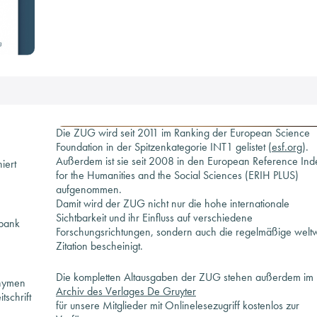
Die ZUG wird seit 2011 im Ranking der European Science
Foundation in der Spitzenkategorie INT1 gelistet (
esf.org
).
Außerdem ist sie seit 2008 in den European Reference Ind
iert
for the Humanities and the Social Sciences (ERIH PLUS)
aufgenommen.
Damit wird der ZUG nicht nur die hohe internationale
Sichtbarkeit und ihr Einfluss auf verschiedene
nbank
Forschungsrichtungen, sondern auch die regelmäßige weltw
Zitation bescheinigt.
Die kompletten Altausgaben der ZUG stehen außerdem im
onymen
Archiv des Verlages De Gruyter
schrift
für unsere Mitglieder mit Onlinelesezugriff kostenlos zur