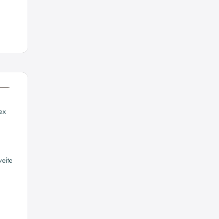
ex
eite