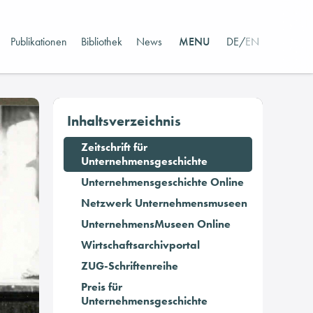
Publikationen
Bibliothek
News
MENU
DE
/
EN
Inhaltsverzeichnis
Zeitschrift für
Unternehmensgeschichte
Unternehmensgeschichte Online
Netzwerk Unternehmensmuseen
UnternehmensMuseen Online
Wirtschaftsarchivportal
ZUG-Schriftenreihe
Preis für
Unternehmensgeschichte