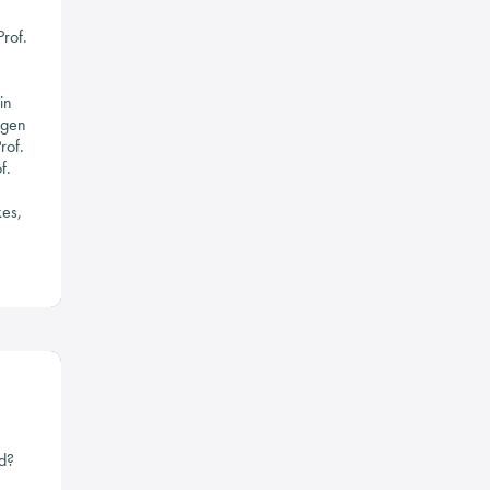
rof.
in
ngen
rof.
f.
kes,
nd?