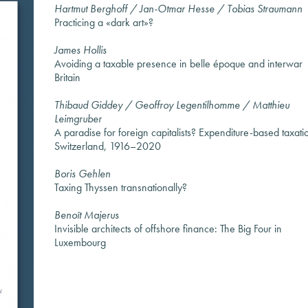
Hartmut Berghoff / Jan-Otmar Hesse / Tobias Straumann
Practicing a «dark art»?
James Hollis
Avoiding a taxable presence in belle époque and interwar
Britain
Thibaud Giddey / Geoffroy Legentilhomme / Matthieu
Leimgruber
A paradise for foreign capitalists? Expenditure-based taxati
Switzerland, 1916–2020
Boris Gehlen
Taxing Thyssen transnationally?
Benoît Majerus
Invisible architects of offshore finance: The Big Four in
Luxembourg