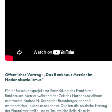
Öffentlicher Vortrag: „Das Bankhaus Metzler im
Nationalsozialismus“
Für ihr Forschungsprojekt zur Entwicklung des Frankfurter
Bankhauses Metzler während der Zeit des Nationalsozialismus
untersuchte Andrea H. Schneider-Braunberger anhand
umfangreicher, bisher unbekannter Quellen die politische Haltung
der Eigentümerfamilie und prüfte, welche Rolle diese im
Zusammenhang mit der Arisierung jüdischer Banken spielte. Ihre
Ergebnisse stellte sie bei einem öffentlichen Vortrag am 10. April