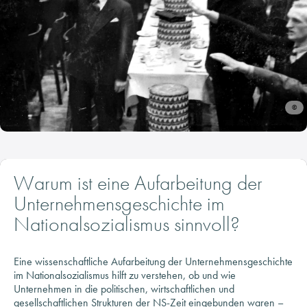
Arbeitskreise
50jähriges Jubiläum
Înternationale Vernetzung
Forschung
©
Forschungsfelder
NS-Aufarbeitung
Publikationen
Warum ist eine Aufarbeitung der
Zeitschrift für Unternehmensgeschichte
Unternehmensgeschichte im
Archivprojekte
Nationalsozialismus sinnvoll?
Wissenschaftliches Symposium
Angebote
Eine wissenschaftliche Aufarbeitung der Unternehmensgeschichte
im Nationalsozialismus hilft zu verstehen, ob und wie
Öffentliche Vortragsveranstaltung
Unternehmen in die politischen, wirtschaftlichen und
Veranstaltungen
gesellschaftlichen Strukturen der NS-Zeit eingebunden waren –
und welche Verantwortung daraus heute erwächst.
Online-Angebote