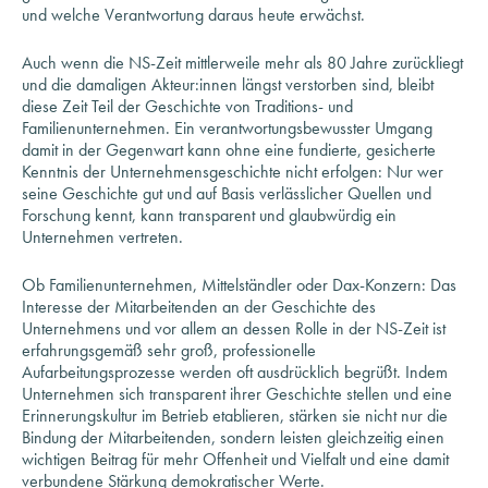
Preis für Unternehmensgeschichte
Auch wenn die NS-Zeit mittlerweile mehr als 80 Jahre zurückliegt
und die damaligen Akteur:innen längst verstorben sind, bleibt
Schulprojekt
diese Zeit Teil der Geschichte von Traditions- und
Reisestipendien
Familienunternehmen. Ein verantwortungsbewusster Umgang
damit in der Gegenwart kann ohne eine fundierte, gesicherte
Kenntnis der Unternehmensgeschichte nicht erfolgen: Nur wer
seine Geschichte gut und auf Basis verlässlicher Quellen und
Forschung kennt, kann transparent und glaubwürdig ein
Unternehmen vertreten.
Ob Familienunternehmen, Mittelständler oder Dax-Konzern: Das
Interesse der Mitarbeitenden an der Geschichte des
Unternehmens und vor allem an dessen Rolle in der NS-Zeit ist
erfahrungsgemäß sehr groß, professionelle
Aufarbeitungsprozesse werden oft ausdrücklich begrüßt. Indem
Unternehmen sich transparent ihrer Geschichte stellen und eine
Erinnerungskultur im Betrieb etablieren, stärken sie nicht nur die
Bindung der Mitarbeitenden, sondern leisten gleichzeitig einen
wichtigen Beitrag für mehr Offenheit und Vielfalt und eine damit
verbundene Stärkung demokratischer Werte.
Eine Aufarbeitung der Unternehmensgeschichte im